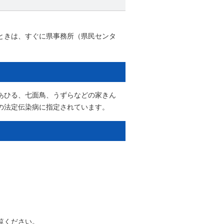
。
ときは、すぐに県事務所（県民センタ
あひる、七面鳥、うずらなどの家きん
の法定伝染病に指定されています。
。
覧ください。