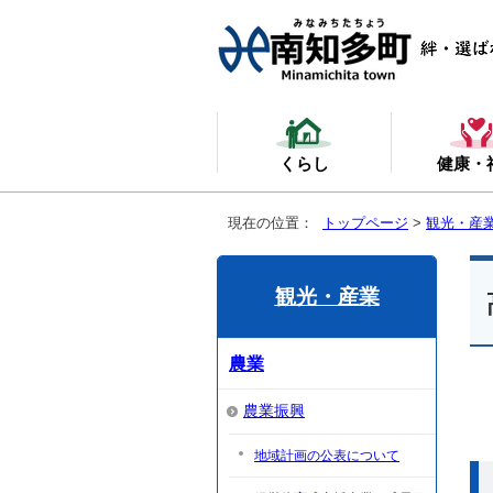
くらし
健康・
現在の位置：
トップページ
>
観光・産
観光・産業
農業
農業振興
地域計画の公表について