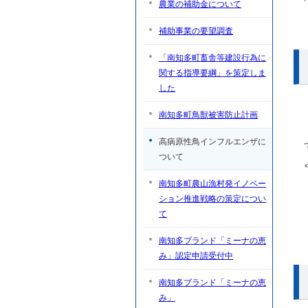
農業の補助金について
補助事業の要望調査
「南知多町畜舎等建設行為に
関する指導要綱」を策定しま
した
南知多町鳥獣被害防止計画
高病原性鳥インフルエンザに
ついて
南知多町農山漁村発イノベー
ション推進戦略の策定につい
て
南知多ブランド「ミーナの恵
み」認定申請受付中
南知多ブランド「ミーナの恵
み」