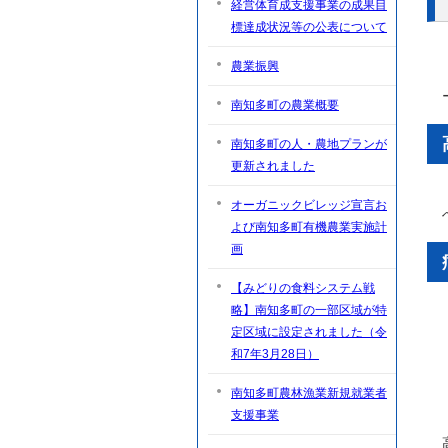
経営体育成支援事業の成果目
標達成状況等の公表について
農業振興
南知多町の農業概要
南知多町の人・農地プランが
更新されました
オーガニックビレッジ宣言お
よび南知多町有機農業実施計
画
【みどりの食料システム戦
略】南知多町の一部区域が特
定区域に設定されました（令
和7年3月28日）
南知多町農林漁業新規就業者
支援事業