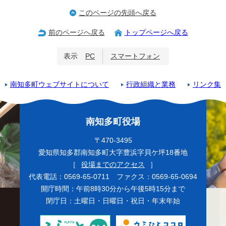
このページの先頭へ戻る
前のページへ戻る
トップページへ戻る
表示
PC
スマートフォン
南知多町ウェブサイトについて
行政組織と業務
リンク集
南知多町役場
〒470-3495
愛知県知多郡南知多町大字豊浜字貝ケ坪18番地
［
役場までのアクセス
］
代表電話：0569-65-0711 ファクス：0569-65-0694
開庁時間：午前8時30分から午後5時15分まで
閉庁日：土曜日・日曜日・祝日・年末年始