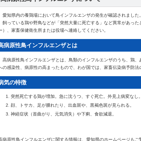
愛知県内の養鶏場において鳥インフルエンザの発生が確認されました
飼っている鶏や野鳥などが「突然大量に死亡する」など異常があった
ー）、家畜保健衛生所または役場へ連絡してください。
高病原性鳥インフルエンザとは
高病原性鳥インフルエンザとは、鳥類のインフルエンザのうち、鶏、
への感染性、病原性の高まったもので、わが国では、家畜伝染病予防法
病気の特徴
突然死亡する鶏が増加。急に沈うつ、すぐ死亡。外見上病変なし
顔、トサカ、足が腫れたり、出血斑や、黒褐色斑が見られる。
神経症状（首曲がり、元気消失）や下痢、食欲減退。
高病原性鳥インフルエンザに関する情報は、愛知県のホームページもご