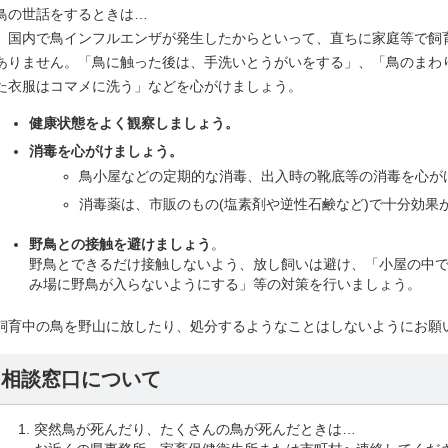
鳥の世話をするときは…
国内で鳥インフルエンザが発生したからといって、直ちに家庭等で飼
ありません。「鳥に触った後は、手洗いとうがいをする」、「鳥のまわ
た衣服はコマメに洗う」などを心がけましょう。
健康状態をよく観察しましょう。
消毒を心がけましょう。
鳥小屋などの定期的な消毒、出入時の靴底等の消毒を心が
消毒薬は、市販のもの(塩素剤や逆性石鹸など)で十分効果
野鳥との接触を避けましょう
。
野鳥とできるだけ接触しないよう、放し飼いは避け、「小屋の中
み場に野鳥が入らないようにする」等の対策を行いましょう。
飼育中の鳥を野山に放したり、処分するようなことはしないようにお願
相談窓口について
突然鳥が死んだり、たくさんの鳥が死んだときは…