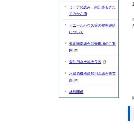
ミーナの恵み 南知多もぎた
てみかん酒
ビニールハウス等の被害連絡
について
知多南部総合卸売市場のご案
内
愛知用水土地改良区
水資源機構愛知用水総合事業
部
林務関係