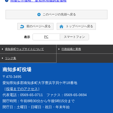
地価公示価格、愛知県地価調査価格
このページの先頭へ戻る
前のページへ戻る
トップページへ戻る
PC
スマートフォン
表示
南知多町ウェブサイトについて
行政組織と業務
リンク集
南知多町役場
〒470-3495
愛知県知多郡南知多町大字豊浜字貝ケ坪18番地
［
役場までのアクセス
］
代表電話：0569-65-0711 ファクス：0569-65-0694
開庁時間：午前8時30分から午後5時15分まで
閉庁日：土曜日・日曜日・祝日・年末年始