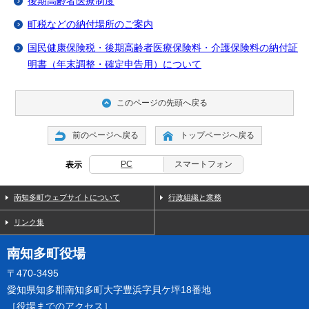
後期高齢者医療制度
町税などの納付場所のご案内
国民健康保険税・後期高齢者医療保険料・介護保険料の納付証
明書（年末調整・確定申告用）について
このページの先頭へ戻る
前のページへ戻る
トップページへ戻る
PC
スマートフォン
表示
南知多町ウェブサイトについて
行政組織と業務
リンク集
南知多町役場
〒470-3495
愛知県知多郡南知多町大字豊浜字貝ケ坪18番地
［
役場までのアクセス
］