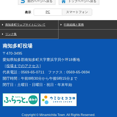
前のページへ戻る
トップページへ戻る
PC
スマートフォン
表示
南知多町ウェブサイトについて
行政組織と業務
リンク集
南知多町役場
〒470-3495
愛知県知多郡南知多町大字豊浜字貝ケ坪18番地
［
役場までのアクセス
］
代表電話：0569-65-0711 ファクス：0569-65-0694
開庁時間：午前8時30分から午後5時15分まで
閉庁日：土曜日・日曜日・祝日・年末年始
Copyright © Minamichita Town. All Rights Reserved.