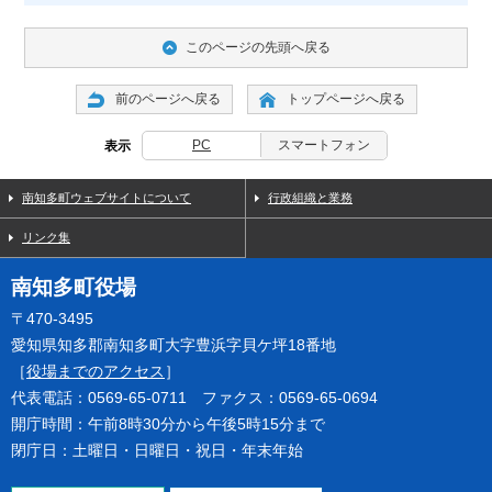
このページの先頭へ戻る
前のページへ戻る
トップページへ戻る
PC
スマートフォン
表示
南知多町ウェブサイトについて
行政組織と業務
リンク集
南知多町役場
〒470-3495
愛知県知多郡南知多町大字豊浜字貝ケ坪18番地
［
役場までのアクセス
］
代表電話：0569-65-0711 ファクス：0569-65-0694
開庁時間：午前8時30分から午後5時15分まで
閉庁日：土曜日・日曜日・祝日・年末年始