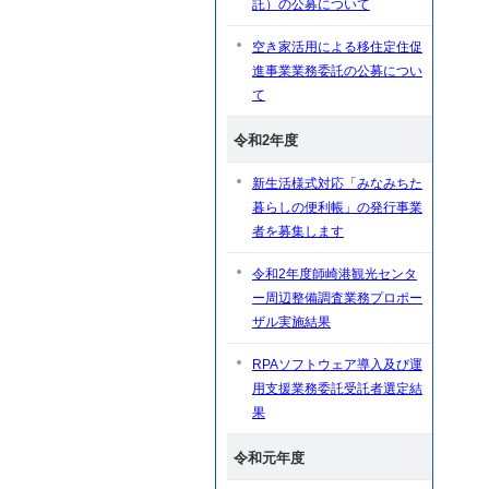
託）の公募について
空き家活用による移住定住促
進事業業務委託の公募につい
て
令和2年度
新生活様式対応「みなみちた
暮らしの便利帳」の発行事業
者を募集します
令和2年度師崎港観光センタ
ー周辺整備調査業務プロポー
ザル実施結果
RPAソフトウェア導入及び運
用支援業務委託受託者選定結
果
令和元年度