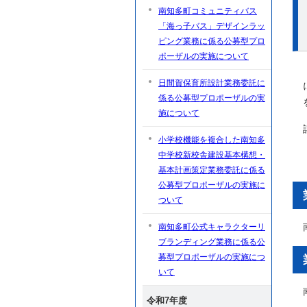
南知多町コミュニティバス
「海っ子バス」デザインラッ
ピング業務に係る公募型プロ
ポーザルの実施について
日間賀保育所設計業務委託に
係る公募型プロポーザルの実
施について
小学校機能を複合した南知多
中学校新校舎建設基本構想・
基本計画策定業務委託に係る
公募型プロポーザルの実施に
ついて
南知多町公式キャラクターリ
ブランディング業務に係る公
募型プロポーザルの実施につ
いて
令和7年度