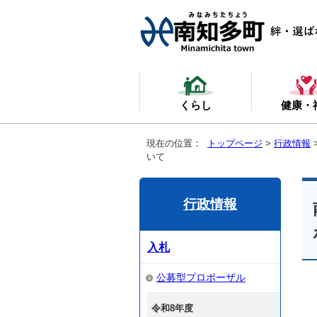
くらし
健康・
現在の位置：
トップページ
>
行政情報
いて
行政情報
入札
公募型プロポーザル
令和8年度