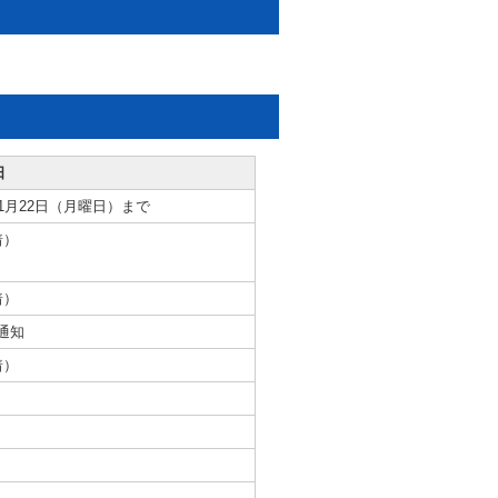
日
1月22日（月曜日）まで
着）
着）
通知
着）