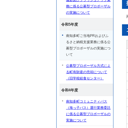
撮影及びブラッシュアップ業
務に係る公募型プロポーザル
の実施について
令和5年度
南知多町ご当地PRおよびふ
るさと納税支援業務に係る公
募型プロポーザルの実施につ
いて
公募型プロポーザル方式によ
る町有財産の売却について
（旧学校給食センター）
令和4年度
南知多町コミュニティバス
（海っ子バス）運行業務委託
に係る公募型プロポーザルの
実施について