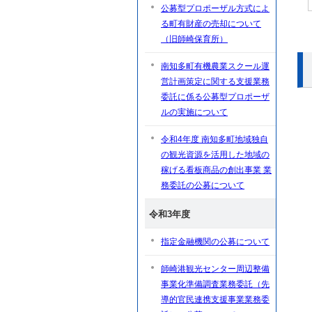
公募型プロポーザル方式によ
る町有財産の売却について
（旧師崎保育所）
南知多町有機農業スクール運
営計画策定に関する支援業務
委託に係る公募型プロポーザ
ルの実施について
令和4年度 南知多町地域独自
の観光資源を活用した地域の
稼げる看板商品の創出事業 業
務委託の公募について
令和3年度
指定金融機関の公募について
師崎港観光センター周辺整備
事業化準備調査業務委託（先
導的官民連携支援事業業務委