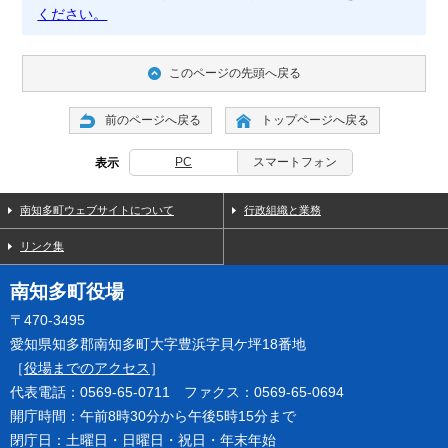
ください。
このページの先頭へ戻る
前のページへ戻る
トップページへ戻る
PC
スマートフォン
表示
南知多町ウェブサイトについて
行政組織と業務
リンク集
南知多町役場
〒470-3495
愛知県知多郡南知多町大字豊浜字貝ケ坪18番地
［
役場までのアクセス
］
代表電話：0569-65-0711 ファクス：0569-65-0694
開庁時間：午前8時30分から午後5時15分まで
閉庁日：土曜日・日曜日・祝日・年末年始