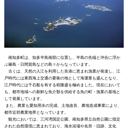
南知多町は、知多半島南部に位置し、半島の先端と沖合に浮か
ぶ篠島・日間賀島などの島々からなっています。
古くは、天然の入江を利用した良港に恵まれ漁業が発達し、江
戸時代には東西海上交通の要衝の地として海運業も盛んとなり、
江戸時代には千石船を有する程隆盛を極めました。現在において
も、都市地域への新鮮な魚介類を供給する魚の町・漁業の基地と
して発展しています。
また、農業も愛知用水の完成、土地改良、農地造成事業により、
都市近郊農業地帯となっています。
観光においては、三河湾国定公園、南知多県立自然公園に指定
された自然環境に恵まれており、海水浴場や名所・旧跡、文化