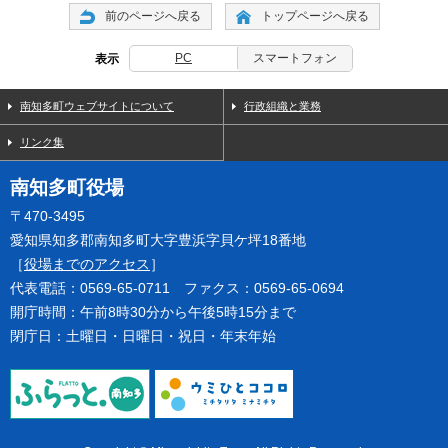
前のページへ戻る
トップページへ戻る
PC
スマートフォン
表示
南知多町ウェブサイトについて
行政組織と業務
リンク集
南知多町役場
〒470-3495
愛知県知多郡南知多町大字豊浜字貝ケ坪18番地
［
役場までのアクセス
］
代表電話：0569-65-0711 ファクス：0569-65-0694
開庁時間：午前8時30分から午後5時15分まで
閉庁日：土曜日・日曜日・祝日・年末年始