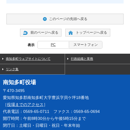
このページの先頭へ戻る
前のページへ戻る
トップページへ戻る
PC
スマートフォン
表示
南知多町ウェブサイトについて
行政組織と業務
リンク集
南知多町役場
〒470-3495
愛知県知多郡南知多町大字豊浜字貝ケ坪18番地
［
役場までのアクセス
］
代表電話：0569-65-0711 ファクス：0569-65-0694
開庁時間：午前8時30分から午後5時15分まで
閉庁日：土曜日・日曜日・祝日・年末年始