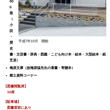
00
0
冊
（
小
説
・
平成7年10月 開館
歴
史
書・文芸書・辞典・
図鑑
・こども向け本・絵本・
大型絵本・紙
芝居）
梅原文庫（故梅原猛先生の著書・寄贈本）
郷土資料コーナー
【図書閲覧席】
10席
【駐車場】
図書室前にあり