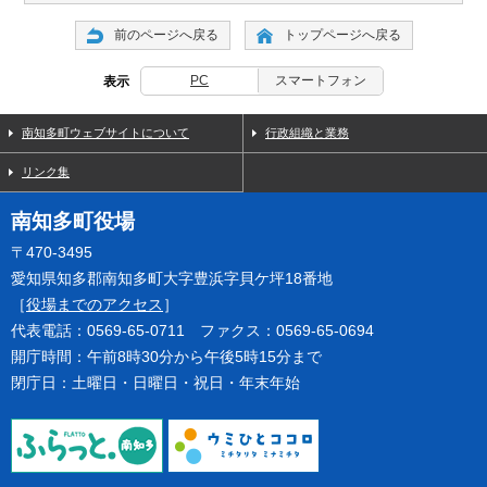
前のページへ戻る
トップページへ戻る
PC
スマートフォン
表示
南知多町ウェブサイトについて
行政組織と業務
リンク集
南知多町役場
〒470-3495
愛知県知多郡南知多町大字豊浜字貝ケ坪18番地
［
役場までのアクセス
］
代表電話：0569-65-0711 ファクス：0569-65-0694
開庁時間：午前8時30分から午後5時15分まで
閉庁日：土曜日・日曜日・祝日・年末年始