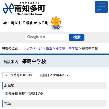
メニュー
現在の位置：
トップページ
>
施設
>
小学校・中学校
> 篠島中学校
篠島中学校
施設案内
ページ番号1001538
更新日 2019年6月17日
所在地
南知多町篠島字汐味1の5
電話