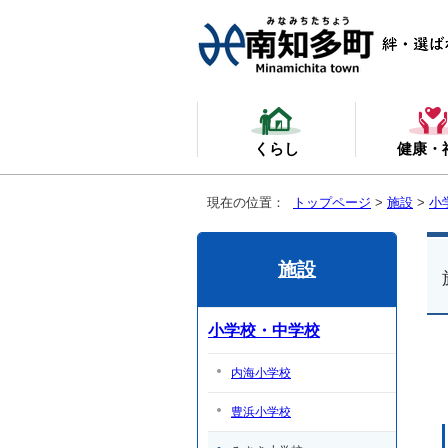
くらし
健康・
現在の位置：
トップページ
>
施設
>
小
施設
小学校・中学校
内海小学校
豊浜小学校