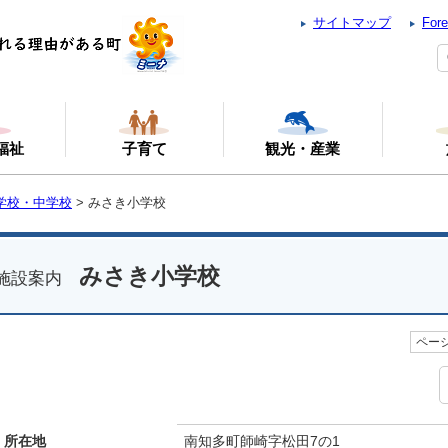
サイトマップ
Fore
福祉
子育て
観光・産業
学校・中学校
> みさき小学校
みさき小学校
施設案内
ページ
所在地
南知多町師崎字松田7の1