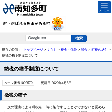
メニュー
現在の位置：
トップページ
>
くらし
>
税金・保険
>
税金
>
町税の納付
>
納税の猶予制度について
納税の猶予制度について
ページ番号1002570
更新日 2020年4月3日
徴税の猶予
次の理由により町税を一時に納付することができないと認めら