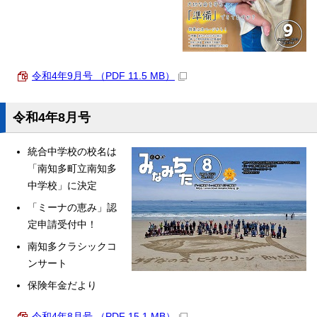
令和4年9月号 （PDF 11.5 MB）
令和4年8月号
統合中学校の校名は
「南知多町立南知多
中学校」に決定
「ミーナの恵み」認
定申請受付中！
南知多クラシックコ
ンサート
保険年金だより
令和4年8月号 （PDF 15.1 MB）