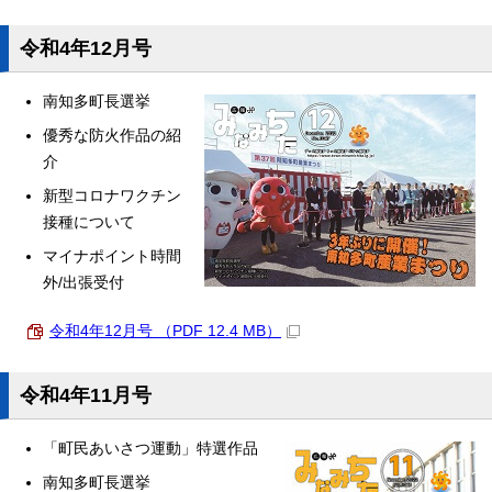
令和4年12月号
南知多町長選挙
優秀な防火作品の紹
介
新型コロナワクチン
接種について
マイナポイント時間
外/出張受付
令和4年12月号 （PDF 12.4 MB）
令和4年11月号
「町民あいさつ運動」特選作品
南知多町長選挙