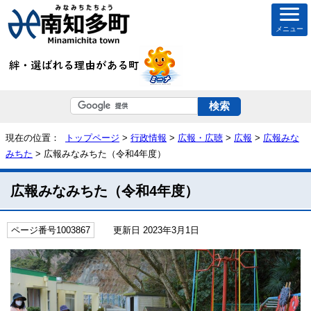
メニュー
現在の位置：
トップページ
>
行政情報
>
広報・広聴
>
広報
>
広報みな
みちた
> 広報みなみちた（令和4年度）
広報みなみちた（令和4年度）
ページ番号1003867
更新日 2023年3月1日