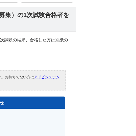
次募集）の1次試験合格者を
一次試験の結果、合格した方は別紙の
です。お持ちでない方は
アドビシステム
。
せ