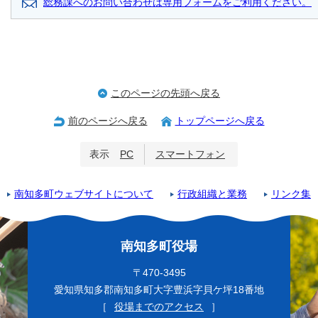
総務課へのお問い合わせは専用フォームをご利用ください。
このページの先頭へ戻る
前のページへ戻る
トップページへ戻る
表示
PC
スマートフォン
南知多町ウェブサイトについて
行政組織と業務
リンク集
南知多町役場
〒470-3495
愛知県知多郡南知多町大字豊浜字貝ケ坪18番地
［
役場までのアクセス
］