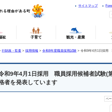
サイトマップ
Fore
福祉
子育て
観光・産業
>
行財政・監査
>
採用情報
>
令和8年度職員採用試験
> 令和9年4月1日採用
令和9年4月1日採用 職員採用候補者試験(第
格者を発表しています
ペー